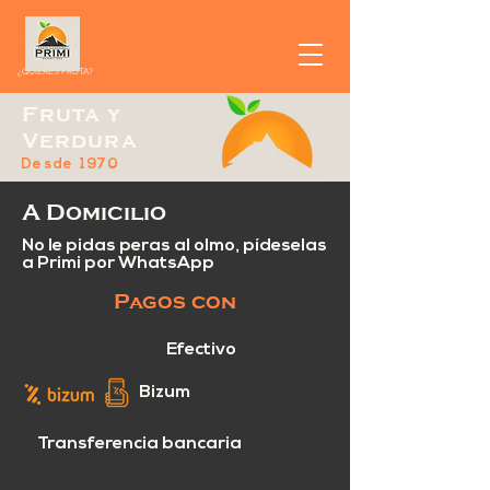
¿QUIERES FRUTA?
Fruta y
Verdura
Desde 1970
A Domicilio
No le pidas peras al olmo, pídeselas
a Primi por WhatsApp
Pagos con
Efectivo
Bizum
Transferencia bancaria