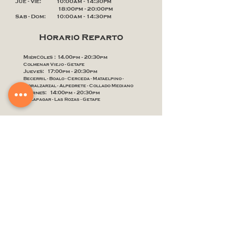
​​Jue - Vie: 10:00am - 14:30pm
18:00pm - 20:00pm
​Sab - Dom: 10:00am - 14:30pm
Horario Reparto
Miércoles : 14.00pm - 20:30pm
Colmenar Viejo - Getafe
Jueves: 17:00pm - 20:30pm
Becerril - Boalo - Cerceda - Mataelpino -
Moralzarzal - Alpedrete - Collado Mediano
Viernes: 14:00pm - 20:30pm
Galapagar - Las Rozas - Getafe
¿Hablamos?
Siguenos en nuestras redes