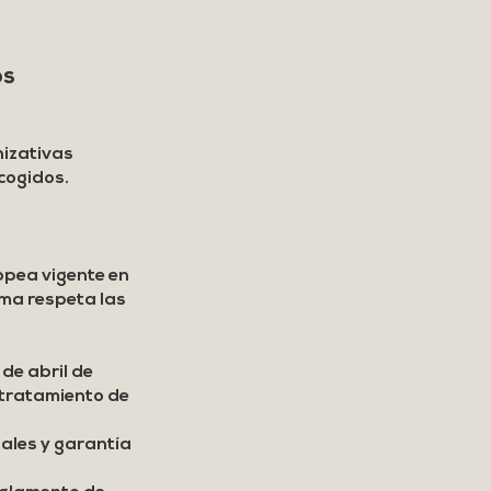
os
nizativas
ecogidos.
opea vigente en
sma respeta las
de abril de
l tratamiento de
ales y garantía