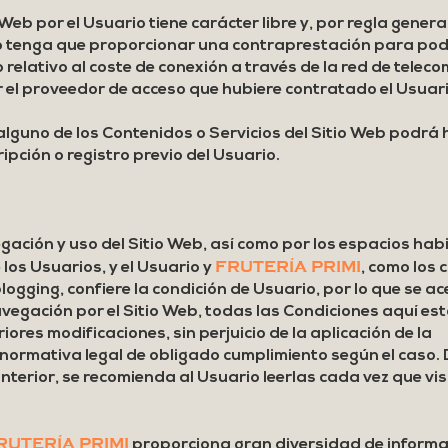
 Web por el Usuario tiene carácter libre y, por regla genera
io tenga que proporcionar una contraprestación para pod
 lo relativo al coste de conexión a través de la red de tele
 el proveedor de acceso que hubiere contratado el Usuari
 alguno de los Contenidos o Servicios del Sitio Web podrá
ipción o registro previo del Usuario.
egación y uso del Sitio Web, así como por los espacios hab
FRUTERÍA PRIMI
 los Usuarios, y el Usuario y
, como los
logging, confiere la condición de Usuario, por lo que se a
navegación por el Sitio Web, todas las Condiciones aquí es
iores modificaciones, sin perjuicio de la aplicación de la
normativa legal de obligado cumplimiento según el caso.
nterior, se recomienda al Usuario leerlas cada vez que visit
RUTERÍA PRIMI
proporciona gran diversidad de informa