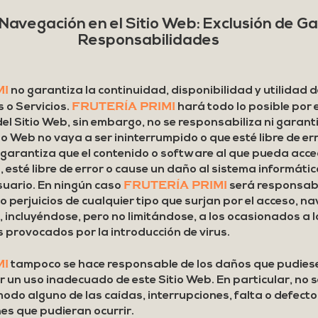
Navegación en el Sitio Web: Exclusión de Ga
Responsabilidades
MI
no garantiza la continuidad, disponibilidad y utilidad de
FRUTERÍA PRIMI
 o Servicios.
hará todo lo posible por 
l Sitio Web, sin embargo, no se responsabiliza ni garanti
io Web no vaya a ser ininterrumpido o que esté libre de e
 garantiza que el contenido o software al que pueda acce
, esté libre de error o cause un daño al sistema informáti
FRUTERÍA PRIMI
uario. En ningún caso
será responsabl
 perjuicios de cualquier tipo que surjan por el acceso, na
, incluyéndose, pero no limitándose, a los ocasionados a 
s provocados por la introducción de virus.
MI
tampoco se hace responsable de los daños que pudies
r un uso inadecuado de este Sitio Web. En particular, no 
odo alguno de las caídas, interrupciones, falta o defecto
es que pudieran ocurrir.