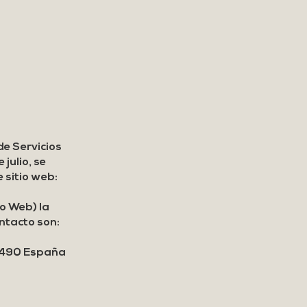
de Servicios
julio, se
 sitio web:
io Web) la
ntacto son:
 28490 España