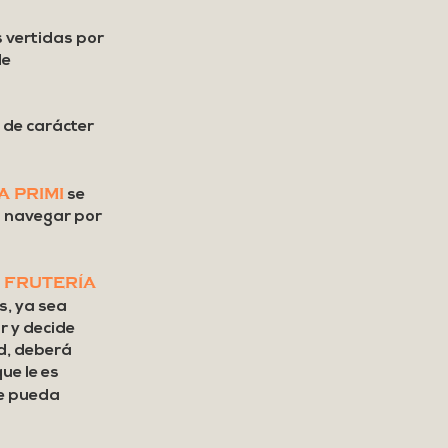
 vertidas por
de
 de carácter
A PRIMI
se
o navegar por
FRUTERÍA
.
s, ya sea
ar y decide
ad, deberá
ue le es
e pueda