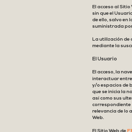
El acceso al Sitio
sin que el Usuar
de ello, salvo en
suministrada por
La utilización de
mediante la suscr
El Usuario
El acceso, la nav
interactuar entre
y/o espacios de b
que se inicia la 
así como sus ulter
correspondiente 
relevancia de lo a
Web.
F
El Sitio Web de