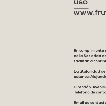
uso
www.frut
En cumplimiento 
de la Sociedad de 
facilitan a conti
La titularidad de
ostenta: Alejand
Dirección: Avenid
Teléfono de con
Email de contact