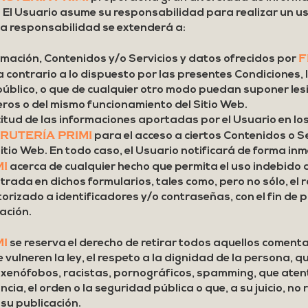
. El Usuario asume su responsabilidad para realizar un u
ta responsabilidad se extenderá a:
F
rmación, Contenidos y/o Servicios y datos ofrecidos por
 contrario a lo dispuesto por las presentes Condiciones, l
público, o que de cualquier otro modo puedan suponer lesi
eros o del mismo funcionamiento del Sitio Web.
citud de las informaciones aportadas por el Usuario en lo
RUTERÍA PRIMI
para el acceso a ciertos Contenidos o S
Sitio Web. En todo caso, el Usuario notificará de forma in
MI
acerca de cualquier hecho que permita el uso indebido d
trada en dichos formularios, tales como, pero no sólo, el r
torizado a identificadores y/o contraseñas, con el fin de 
ación.
MI
se reserva el derecho de retirar todos aquellos comenta
vulneren la ley, el respeto a la dignidad de la persona, q
, xenófobos, racistas, pornográficos, spamming, que aten
ncia, el orden o la seguridad pública o que, a su juicio, no
u publicación.