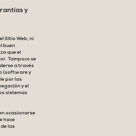
rantías y
l Sitio Web, ni
el buen
za que el
rror. Tampoco se
derse a través
co (software y
e por las
vegación y el
los sistemas
en ocasionarse
se hace
 de las