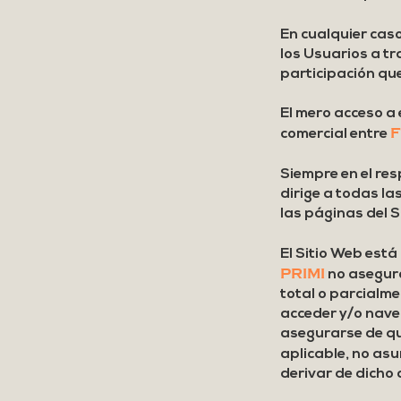
En cualquier cas
los Usuarios a t
participación qu
El mero acceso a 
F
comercial entre
Siempre en el res
dirige a todas l
las páginas del S
El Sitio Web está
PRIMI
no asegura
total o parcialmen
acceder y/o nave
asegurarse de que
aplicable, no as
derivar de dicho 