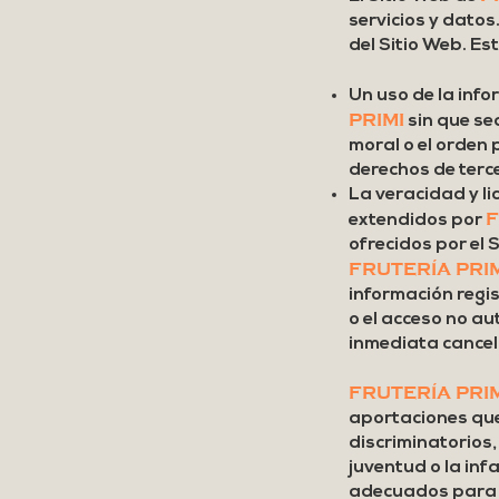
servicios y datos
del Sitio Web. Es
Un uso de la info
PRIMI
sin que sea
moral o el orden 
derechos de terc
La veracidad y li
F
extendidos por
ofrecidos por el 
FRUTERÍA PRI
información regis
o el acceso no au
inmediata cancel
FRUTERÍA PRI
aportaciones que 
discriminatorios
juventud o la infa
adecuados para s