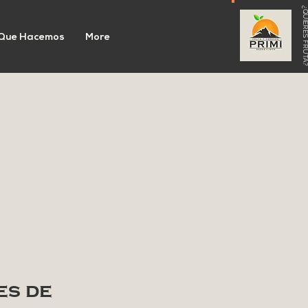
¿QUIERES FRU
Que Hacemos
More
es de