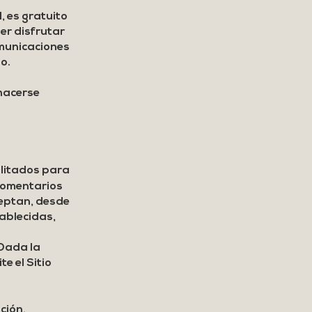
l, es gratuito
er disfrutar
comunicaciones
o.
 hacerse
ilitados para
 comentarios
ceptan, desde
tablecidas,
 Dada la
e el Sitio
ción,