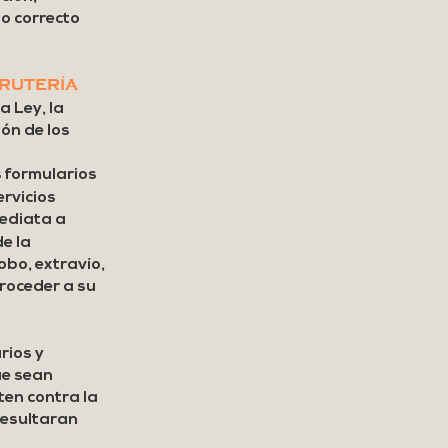
so correcto
RUTERÍA
a Ley, la
ón de los
s formularios
ervicios
mediata a
e la
obo, extravío,
proceder a su
rios y
ue sean
ten contra la
 resultaran