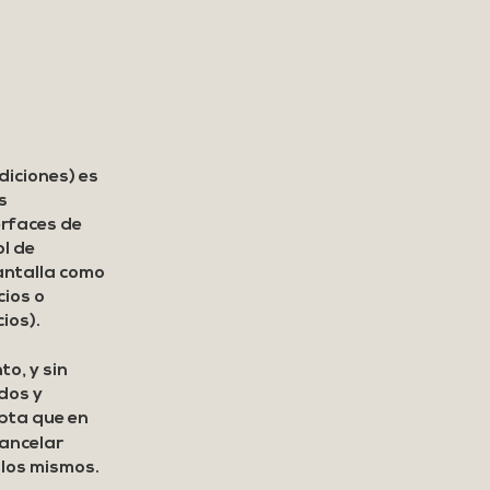
diciones) es
s
erfaces de
ol de
pantalla como
cios o
ios).
o, y sin
idos y
epta que en
cancelar
 los mismos.