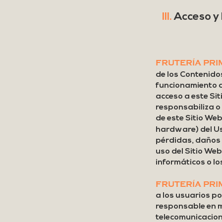
III.
Acceso y 
FRUTERÍA PRI
de los Contenidos
funcionamiento de
acceso a este Sit
responsabiliza o
de este Sitio Web
hardware) del Us
pérdidas, daños o
uso del Sitio Web
informáticos o lo
FRUTERÍA PRI
a los usuarios po
responsable en m
telecomunicacion